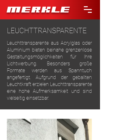
MERKLE
LEUCHTTRANSPARENTE
Leuchttransparente aus Acrylglas oder
Aluminium bieten beinahe grenzenlose
Gestaltungsmöglichkeiten für Ihre
Lichtwerbung. Besonders große
Formate werden aus Spanntuch
angefertigt. Aufgrund der geballten
Leuchtkraft erzielen Leuchttransparente
eine hohe Aufmerksamkeit und sind
vielseitig einsetzbar.